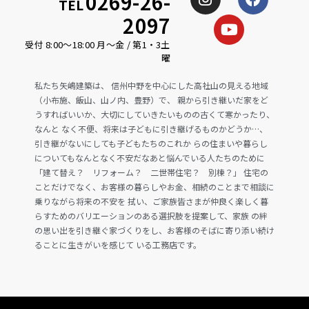
0269-26-
TEL
2097
受付 8:00〜18:00 月〜金 / 第1・3土
曜
私たち矢嶋建築は、 信州中野を中心にした高社山の見える地域
（小布施、飯山、山ノ内、豊野）で、 親から引き継いだ家をど
うすればいいか、大切にしていきたいものの古くて寒かったり、
なんと なく不便、将来は子どもに引き継げるものかどうか…、
引き継がないにしても子どもたちのこれか らの住まいや暮らし
についてもなんとなく不安だなあと悩んでいる人たちのために
「建て替え？ リフォーム？ 二世帯住宅？ 別棟？」 住宅の
ことだけでなく、お客様の暮らしやお金、相続のことまで相談に
乗りながら将来の不安を 拭い、ご家族皆さまが仲良く楽しく暮
らすためのバリエーションのある選択肢を提案して、家族 の絆
の思い出を引き継ぐ家づくりをし、お客様のそばに寄り添い続け
ることに生きがいを感じて いる工務店です。