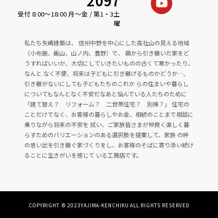
受付 8:00〜18:00 月〜金 / 第1・3土
曜
私たち矢嶋建築は、 信州中野を中心にした高社山の見える地域
（小布施、飯山、山ノ内、豊野）で、 親から引き継いだ家をど
うすればいいか、大切にしていきたいものの古くて寒かったり、
なんと なく不便、将来は子どもに引き継げるものかどうか…、
引き継がないにしても子どもたちのこれか らの住まいや暮らし
についてもなんとなく不安だなあと悩んでいる人たちのために
「建て替え？ リフォーム？ 二世帯住宅？ 別棟？」 住宅の
ことだけでなく、お客様の暮らしやお金、相続のことまで相談に
乗りながら将来の不安を 拭い、ご家族皆さまが仲良く楽しく暮
らすためのバリエーションのある選択肢を提案して、家族 の絆
の思い出を引き継ぐ家づくりをし、お客様のそばに寄り添い続け
ることに生きがいを感じて いる工務店です。
COPYRIGHT © 2023YAJIMA-KENCHIKU ALL RIGHTS RESERVED