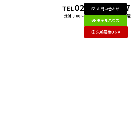
0269-26-2097
TEL
お問い合わせ
受付 8:00〜18:00 月〜金 / 第1・3土曜
モデルハウス
矢嶋建築Q＆A