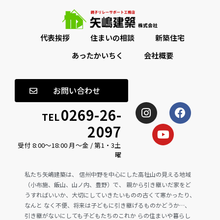
代表挨拶
住まいの相談
新築住宅
あったかいちく
会社概要
お問い合わせ
0269-26-
TEL
2097
受付 8:00〜18:00 月〜金 / 第1・3土
曜
私たち矢嶋建築は、 信州中野を中心にした高社山の見える地域
（小布施、飯山、山ノ内、豊野）で、 親から引き継いだ家をど
うすればいいか、大切にしていきたいものの古くて寒かったり、
なんと なく不便、将来は子どもに引き継げるものかどうか…、
引き継がないにしても子どもたちのこれか らの住まいや暮らし