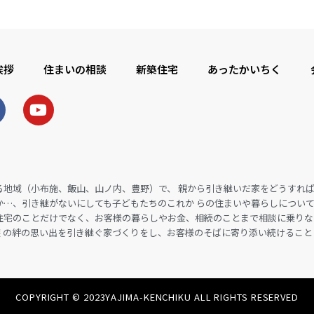
挨拶
住まいの相談
新築住宅
あったかいちく
る地域（小布施、飯山、山ノ内、豊野）で、 親から引き継いだ家をどうすれ
か…、引き継がないにしても子どもたちのこれか らの住まいや暮らしについ
住宅のことだけでなく、お客様の暮らしやお金、相続のことまで相談に乗りな
 の絆の思い出を引き継ぐ家づくりをし、お客様のそばに寄り添い続けること
COPYRIGHT © 2023YAJIMA-KENCHIKU ALL RIGHTS RESERVED