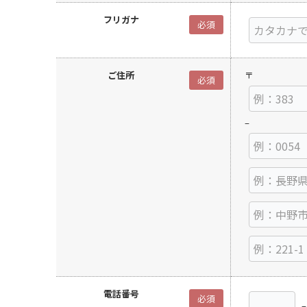
フリガナ
必須
ご住所
〒
必須
–
電話番号
必須