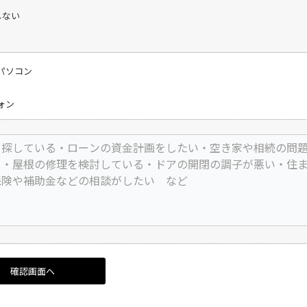
しない
パソコン
ォン