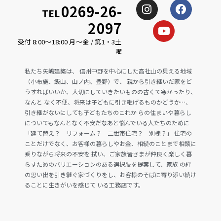
0269-26-
TEL
2097
受付 8:00〜18:00 月〜金 / 第1・3土
曜
私たち矢嶋建築は、 信州中野を中心にした高社山の見える地域
（小布施、飯山、山ノ内、豊野）で、 親から引き継いだ家をど
うすればいいか、大切にしていきたいものの古くて寒かったり、
なんと なく不便、将来は子どもに引き継げるものかどうか…、
引き継がないにしても子どもたちのこれか らの住まいや暮らし
についてもなんとなく不安だなあと悩んでいる人たちのために
「建て替え？ リフォーム？ 二世帯住宅？ 別棟？」 住宅の
ことだけでなく、お客様の暮らしやお金、相続のことまで相談に
乗りながら将来の不安を 拭い、ご家族皆さまが仲良く楽しく暮
らすためのバリエーションのある選択肢を提案して、家族 の絆
の思い出を引き継ぐ家づくりをし、お客様のそばに寄り添い続け
ることに生きがいを感じて いる工務店です。