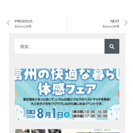
PREVIOUS
NEXT
Baton28号
Baton30号
8/
開
約
住
ク
ェア
ッ
州
202
28日
Bat