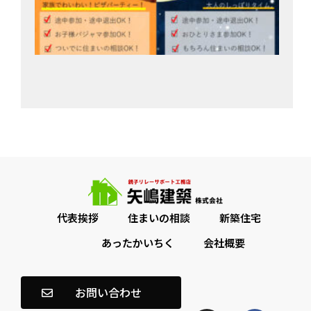
「
パ
会
202
月1
代表挨拶
住まいの相談
新築住宅
あったかいちく
会社概要
お問い合わせ