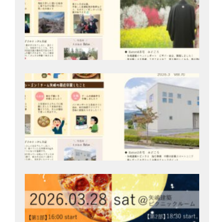
月2
Bat
号
202
月2
3/2
開
家
ク
ぶ
楽