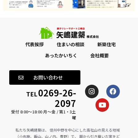
代表挨拶
住まいの相談
新築住宅
あったかいちく
会社概要
お問い合わせ
0269-26-
TEL
2097
受付 8:00〜18:00 月〜金 / 第1・3土
曜
私たち矢嶋建築は、 信州中野を中心にした高社山の見える地域
（小布施、飯山、山ノ内、豊野）で、 親から引き継いだ家をど