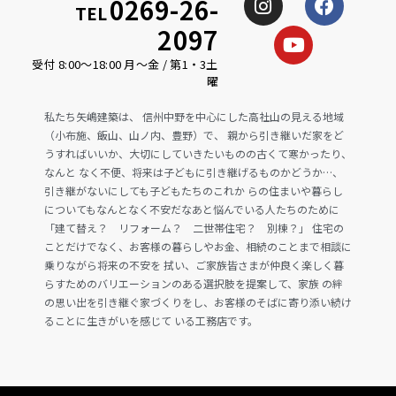
0269-26-
TEL
2097
受付 8:00〜18:00 月〜金 / 第1・3土
曜
私たち矢嶋建築は、 信州中野を中心にした高社山の見える地域
（小布施、飯山、山ノ内、豊野）で、 親から引き継いだ家をど
うすればいいか、大切にしていきたいものの古くて寒かったり、
なんと なく不便、将来は子どもに引き継げるものかどうか…、
引き継がないにしても子どもたちのこれか らの住まいや暮らし
についてもなんとなく不安だなあと悩んでいる人たちのために
「建て替え？ リフォーム？ 二世帯住宅？ 別棟？」 住宅の
ことだけでなく、お客様の暮らしやお金、相続のことまで相談に
乗りながら将来の不安を 拭い、ご家族皆さまが仲良く楽しく暮
らすためのバリエーションのある選択肢を提案して、家族 の絆
の思い出を引き継ぐ家づくりをし、お客様のそばに寄り添い続け
ることに生きがいを感じて いる工務店です。