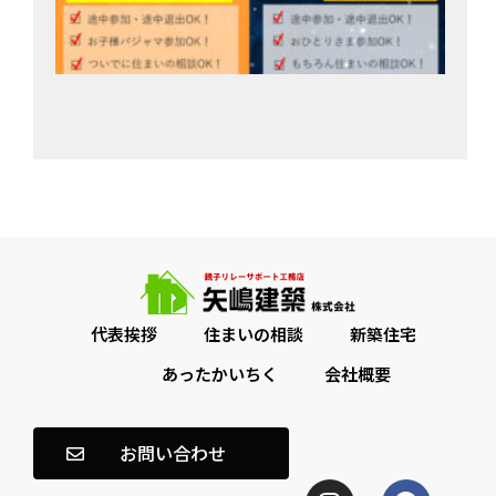
パ
会
202
月1
代表挨拶
住まいの相談
新築住宅
あったかいちく
会社概要
お問い合わせ