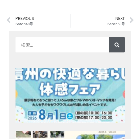
PREVIOUS
NEXT
Baton48号
Baton50号
8/
開
約
住
ク
ェア
ッ
州
202
28日
Bat
号