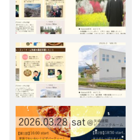
Bat
号
202
月2
3/2
開
家
ク
ぶ
楽
「