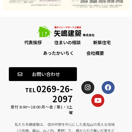
代表挨拶
住まいの相談
新築住宅
あったかいちく
会社概要
お問い合わせ
0269-26-
TEL
2097
受付 8:00〜18:00 月〜金 / 第1・3土
曜
私たち矢嶋建築は、 信州中野を中心にした高社山の見える地域
（小布施、飯山、山ノ内、豊野）で、 親から引き継いだ家をど