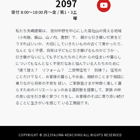
2097
受付 8:00〜18:00 月〜金 / 第1・3土
曜
私たち矢嶋建築は、 信州中野を中心にした高社山の見える地域
（小布施、飯山、山ノ内、豊野）で、 親から引き継いだ家をど
うすればいいか、大切にしていきたいものの古くて寒かったり、
なんと なく不便、将来は子どもに引き継げるものかどうか…、
引き継がないにしても子どもたちのこれか らの住まいや暮らし
についてもなんとなく不安だなあと悩んでいる人たちのために
「建て替え？ リフォーム？ 二世帯住宅？ 別棟？」 住宅の
ことだけでなく、お客様の暮らしやお金、相続のことまで相談に
乗りながら将来の不安を 拭い、ご家族皆さまが仲良く楽しく暮
らすためのバリエーションのある選択肢を提案して、家族 の絆
の思い出を引き継ぐ家づくりをし、お客様のそばに寄り添い続け
ることに生きがいを感じて いる工務店です。
COPYRIGHT © 2023YAJIMA-KENCHIKU ALL RIGHTS RESERVED