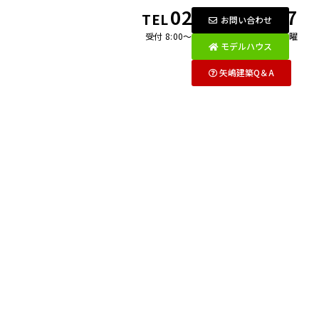
0269-26-2097
TEL
お問い合わせ
受付 8:00〜18:00 月〜金 / 第1・3土曜
モデルハウス
矢嶋建築Q＆A