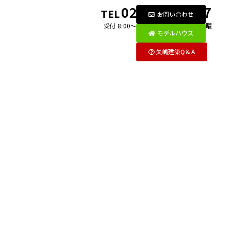
0269-26-2097
TEL
お問い合わせ
受付 8:00〜18:00 月〜金 / 第1・3土曜
モデルハウス
矢嶋建築Q＆A