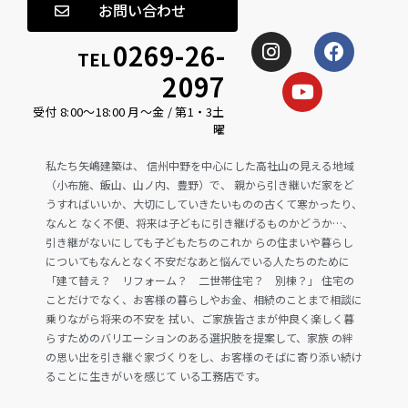
お問い合わせ
0269-26-
TEL
2097
受付 8:00〜18:00 月〜金 / 第1・3土
曜
私たち矢嶋建築は、 信州中野を中心にした高社山の見える地域
（小布施、飯山、山ノ内、豊野）で、 親から引き継いだ家をど
うすればいいか、大切にしていきたいものの古くて寒かったり、
なんと なく不便、将来は子どもに引き継げるものかどうか…、
引き継がないにしても子どもたちのこれか らの住まいや暮らし
についてもなんとなく不安だなあと悩んでいる人たちのために
「建て替え？ リフォーム？ 二世帯住宅？ 別棟？」 住宅の
ことだけでなく、お客様の暮らしやお金、相続のことまで相談に
乗りながら将来の不安を 拭い、ご家族皆さまが仲良く楽しく暮
らすためのバリエーションのある選択肢を提案して、家族 の絆
の思い出を引き継ぐ家づくりをし、お客様のそばに寄り添い続け
ることに生きがいを感じて いる工務店です。