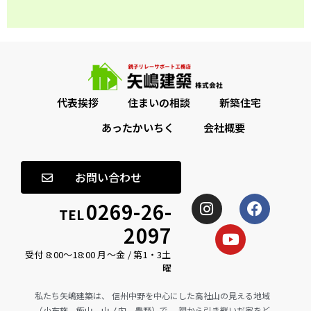
代表挨拶
住まいの相談
新築住宅
あったかいちく
会社概要
お問い合わせ
0269-26-
TEL
2097
受付 8:00〜18:00 月〜金 / 第1・3土
曜
私たち矢嶋建築は、 信州中野を中心にした高社山の見える地域
（小布施、飯山、山ノ内、豊野）で、 親から引き継いだ家をど