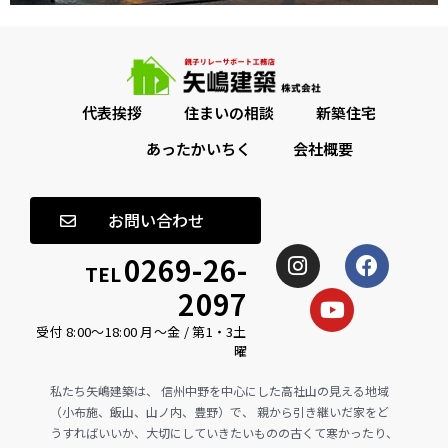
代表挨拶
住まいの相談
新築住宅
あったかいちく
会社概要
お問い合わせ
0269-26-
TEL
2097
受付 8:00〜18:00 月〜金 / 第1・3土
曜
私たち矢嶋建築は、 信州中野を中心にした高社山の見える地域
（小布施、飯山、山ノ内、豊野）で、 親から引き継いだ家をど
うすればいいか、大切にしていきたいものの古くて寒かったり、