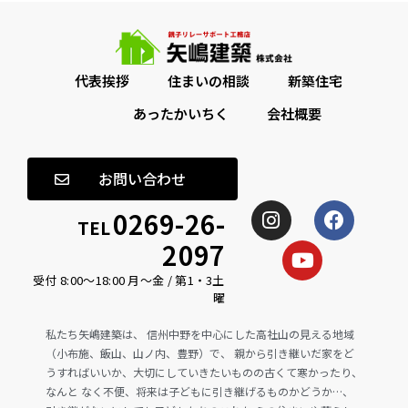
代表挨拶
住まいの相談
新築住宅
あったかいちく
会社概要
お問い合わせ
0269-26-
TEL
2097
受付 8:00〜18:00 月〜金 / 第1・3土
曜
私たち矢嶋建築は、 信州中野を中心にした高社山の見える地域
（小布施、飯山、山ノ内、豊野）で、 親から引き継いだ家をど
うすればいいか、大切にしていきたいものの古くて寒かったり、
なんと なく不便、将来は子どもに引き継げるものかどうか…、