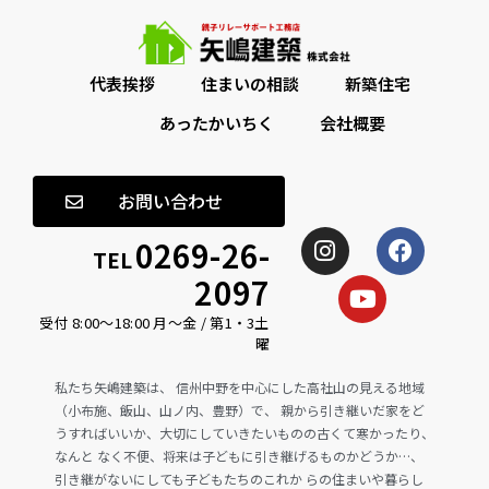
代表挨拶
住まいの相談
新築住宅
あったかいちく
会社概要
お問い合わせ
0269-26-
TEL
2097
受付 8:00〜18:00 月〜金 / 第1・3土
曜
私たち矢嶋建築は、 信州中野を中心にした高社山の見える地域
（小布施、飯山、山ノ内、豊野）で、 親から引き継いだ家をど
うすればいいか、大切にしていきたいものの古くて寒かったり、
なんと なく不便、将来は子どもに引き継げるものかどうか…、
引き継がないにしても子どもたちのこれか らの住まいや暮らし