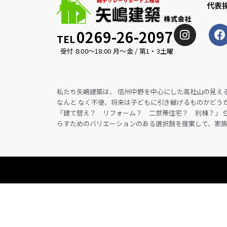
代表
0269-26-2097
TEL
受付 8:00〜18:00 月〜金 / 第1・3土曜
私たち矢嶋建築は、 信州中野を中心にした高社山の見え
なんと なく不便、将来は子どもに引き継げるものかどう
「建て替え？ リフォーム？ 二世帯住宅？ 別棟？」 
らすためのバリエーションのある選択肢を提案して、家族