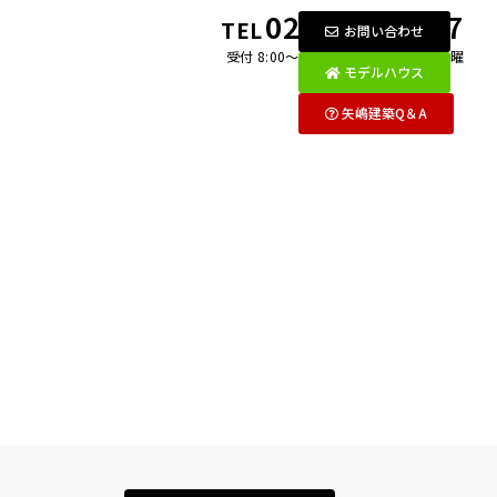
0269-26-2097
TEL
お問い合わせ
受付 8:00〜18:00 月〜金 / 第1・3土曜
モデルハウス
矢嶋建築Q＆A