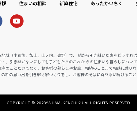
挨拶
住まいの相談
新築住宅
あったかいちく
る地域（小布施、飯山、山ノ内、豊野）で、 親から引き継いだ家をどうすれ
か…、引き継がないにしても子どもたちのこれか らの住まいや暮らしについ
住宅のことだけでなく、お客様の暮らしやお金、相続のことまで相談に乗りな
 の絆の思い出を引き継ぐ家づくりをし、お客様のそばに寄り添い続けること
COPYRIGHT © 2023YAJIMA-KENCHIKU ALL RIGHTS RESERVED