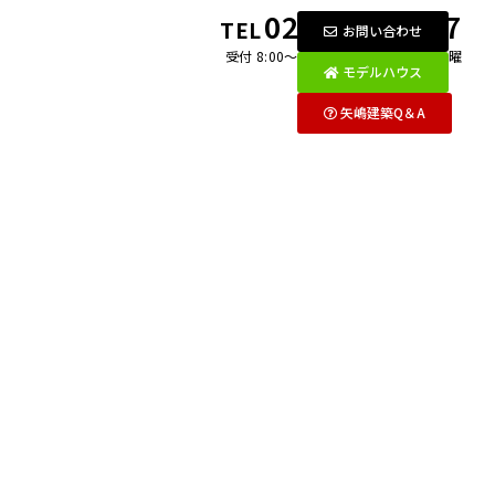
0269-26-2097
TEL
お問い合わせ
受付 8:00〜18:00 月〜金 / 第1・3土曜
モデルハウス
矢嶋建築Q＆A