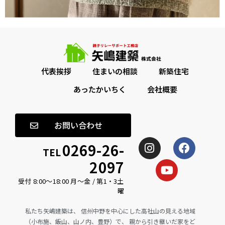
代表挨拶
住まいの相談
新築住宅
あったかいちく
会社概要
お問い合わせ
0269-26-
TEL
2097
受付 8:00〜18:00 月〜金 / 第1・3土
曜
私たち矢嶋建築は、 信州中野を中心にした高社山の見える地域
（小布施、飯山、山ノ内、豊野）で、 親から引き継いだ家をど