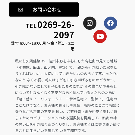
お問い合わせ
0269-26-
TEL
2097
受付 8:00〜18:00 月〜金 / 第1・3土
曜
私たち矢嶋建築は、 信州中野を中心にした高社山の見える地域
（小布施、飯山、山ノ内、豊野）で、 親から引き継いだ家をど
うすればいいか、大切にしていきたいものの古くて寒かったり、
なんと なく不便、将来は子どもに引き継げるものかどうか…、
引き継がないにしても子どもたちのこれか らの住まいや暮らし
についてもなんとなく不安だなあと悩んでいる人たちのために
「建て替え？ リフォーム？ 二世帯住宅？ 別棟？」 住宅の
ことだけでなく、お客様の暮らしやお金、相続のことまで相談に
乗りながら将来の不安を 拭い、ご家族皆さまが仲良く楽しく暮
らすためのバリエーションのある選択肢を提案して、家族 の絆
の思い出を引き継ぐ家づくりをし、お客様のそばに寄り添い続け
ることに生きがいを感じて いる工務店です。