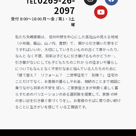
TEL
2097
受付 8:00〜18:00 月〜金 / 第1・3土
曜
私たち矢嶋建築は、 信州中野を中心にした高社山の見える地域
（小布施、飯山、山ノ内、豊野）で、 親から引き継いだ家をど
うすればいいか、大切にしていきたいものの古くて寒かったり、
なんと なく不便、将来は子どもに引き継げるものかどうか…、
引き継がないにしても子どもたちのこれか らの住まいや暮らし
についてもなんとなく不安だなあと悩んでいる人たちのために
「建て替え？ リフォーム？ 二世帯住宅？ 別棟？」 住宅の
ことだけでなく、お客様の暮らしやお金、相続のことまで相談に
乗りながら将来の不安を 拭い、ご家族皆さまが仲良く楽しく暮
らすためのバリエーションのある選択肢を提案して、家族 の絆
の思い出を引き継ぐ家づくりをし、お客様のそばに寄り添い続け
ることに生きがいを感じて いる工務店です。