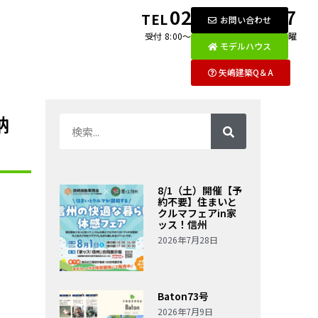
0269-26-2097
TEL
お問い合わせ
受付 8:00〜18:00 月〜金 / 第1・3土曜
モデルハウス
矢嶋建築Q＆A
納
8/1（土）開催【予
約不要】住まいと
クルマフェアin家
ッス！信州
2026年7月28日
Baton73号
2026年7月9日