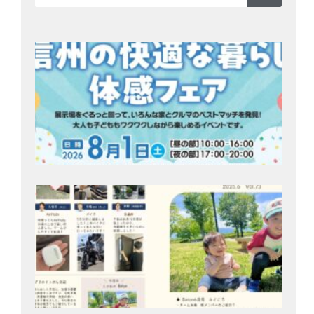
8/
開
約
住
ク
ェア
ッ
州
202
28日
Bat
号
202
月9