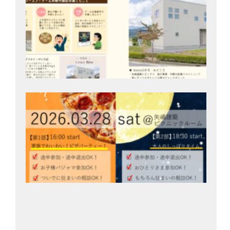
号
202
月2
3/2
開
家
ク
ぶ
楽
「
パ
会
202
月1